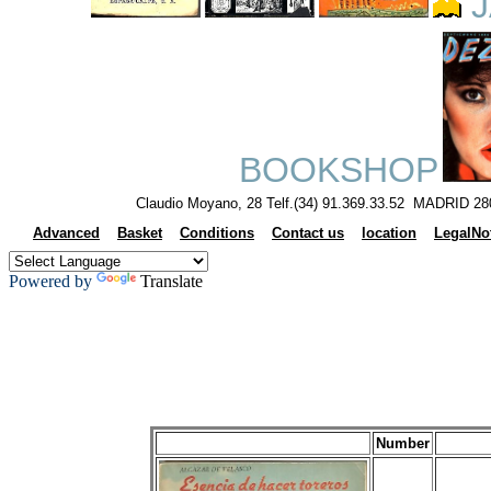
J
BOOKSHOP
Claudio Moyano, 28 Telf.(34) 91.369.33.52 MADRID 28
Advanced
Basket
Conditions
Contact us
location
LegalNo
Powered by
Translate
Number