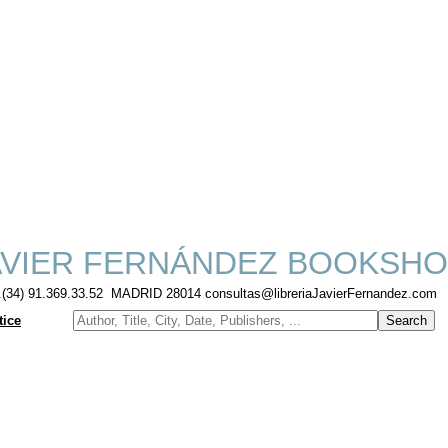
VIER FERNÁNDEZ BOOKSHO
f.(34) 91.369.33.52 MADRID 28014 consultas@libreriaJavierFernandez.com
tice