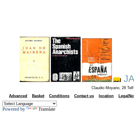
JA
Claudio Moyano, 28 Tel
Advanced
Basket
Conditions
Contact us
location
LegalNo
Powered by
Translate