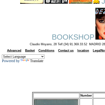
J
BOOKSHOP
Claudio Moyano, 28 Telf.(34) 91.369.33.52 MADRID 28
Advanced
Basket
Conditions
Contact us
location
LegalNo
Powered by
Translate
Number