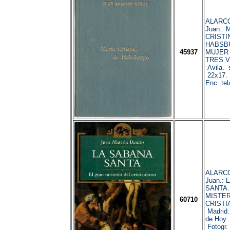
ALARCO
Juan.: 
CRISTI
HABSBU
45937
MUJER
TRES V
Avila. s
22x17. 
Enc. tel
ALARCO
Juan.:
SANTA.
MISTER
60710
CRISTI
Madrid
de Hoy.
Fotogr.