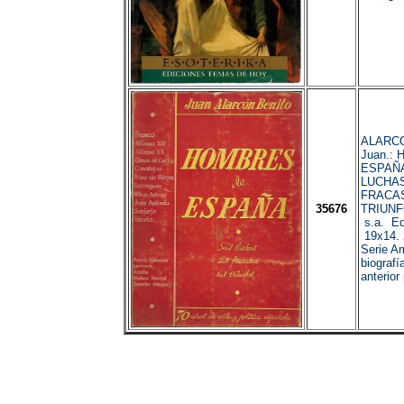
ALARCO
Juan.:
ESPAÑA
LUCHAS
FRACA
35676
TRIUNF
s.a. Edi
19x14. 
Serie Am
biografí
anterior