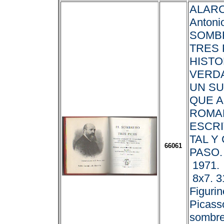
ALARC
Antoni
SOMB
TRES 
HISTO
VERD
UN S
QUE A
ROMA
ESCRI
TAL Y
66061
PASO.
1971. 
8x7. 31
Figuri
Picass
sombre