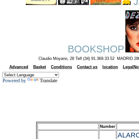
J
BOOKSHOP
Claudio Moyano, 28 Telf.(34) 91.369.33.52 MADRID 28
Advanced
Basket
Conditions
Contact us
location
LegalNo
Powered by
Translate
Number
ALARC