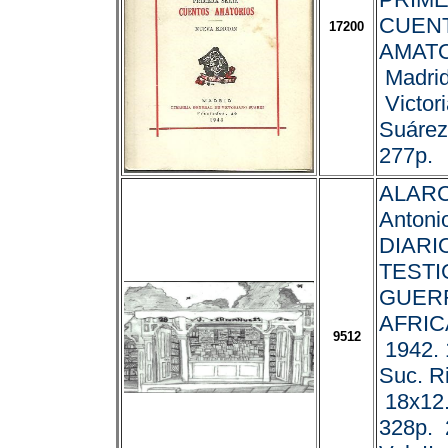
CUEN
17200
AMATO
Madrid
Victor
Suárez
277p.
ALARC
Antonio
DIARI
TESTI
GUER
AFRICA
9512
1942. 
Suc. R
18x12.
328p. 