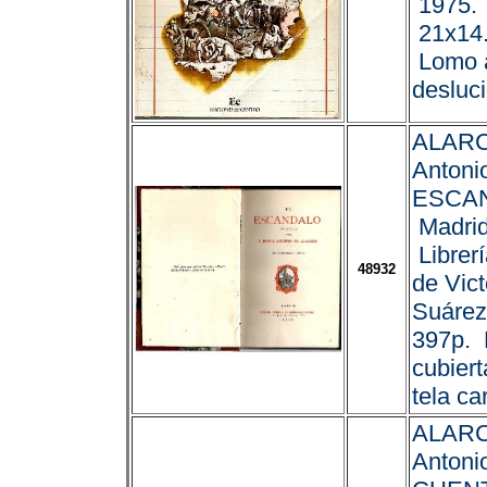
1975. 
21x14.
Lomo 
desluci
ALARC
Antoni
ESCA
Madrid
Librer
48932
de Vict
Suárez
397p. 
cubiert
tela car
ALARC
Antonio