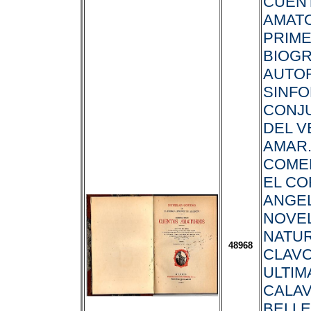
CUEN
AMATO
PRIME
BIOGR
AUTO
SINFO
CONJ
DEL 
AMAR.
COME
EL CO
ANGE
NOVE
NATUR
48968
CLAVO
ULTIM
CALAV
BELLE