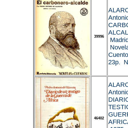
ALARC
Antoni
CARB
ALCAL
39996
Madrid
Novela
Cuento
23p. N
ALARC
Antonio
DIARI
TESTI
GUER
46402
AFRICA