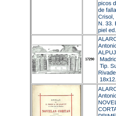
picos 
de fall
Crisol,
N. 33.
piel ed
ALARC
Antoni
ALPUJ
Madrid
17290
Tip. S
Rivade
18x12
ALARC
Antonio
NOVE
CORTA
PRIME