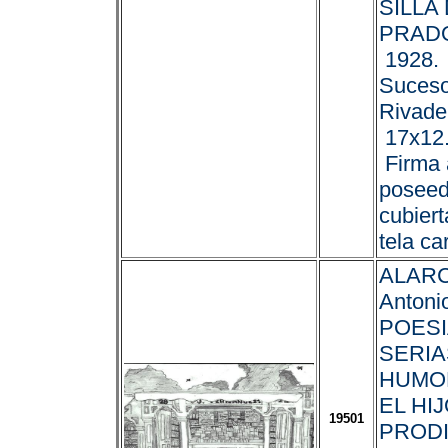
SILLA
PRADO
1928. 
Suceso
Rivade
17x12.
Firma 
poseed
cubiert
tela car
ALARC
Antonio
POES
SERIA
HUMOR
EL HI
19501
PRODI