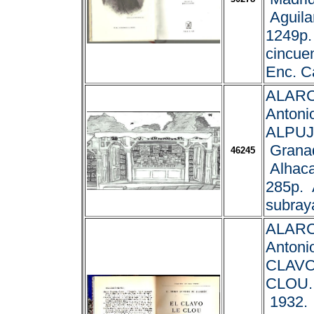
Aguila
1249p.
cincuen
Enc. Ca
ALARC
Antoni
ALPUJ
Grana
46245
Alhaca
285p. 
subraya
ALARC
Antoni
CLAVO
CLOU. 
1932. 