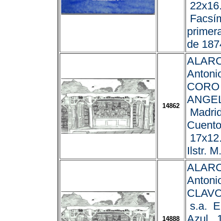
22x16.
Facsím
primer
de 187
ALARC
Antoni
CORO
ANGE
14862
Madrid
Cuento
17x12.
Ilstr. 
ALARC
Antoni
CLAVO
s.a. E
Azul. 
14888