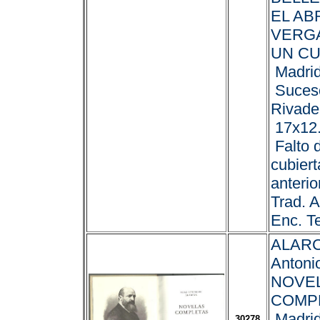
EL AB
VERGA
UN C
Madrid
Suces
Rivade
17x12.
Falto 
cubiert
anterio
Trad. A
Enc. Te
ALARC
Antonio
NOVE
COMP
Madrid
30278