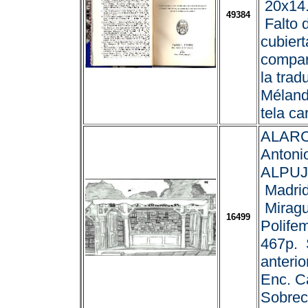
20x14.
49384
Falto 
cubiert
compar
la trad
Méland
tela car
ALARC
Antoni
ALPUJ
Madrid
Miragu
16499
Polife
467p. 
anterio
Enc. Ca
Sobrec