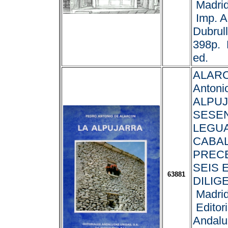
Madrid
Imp. A
Dubrul
398p. 
ed.
ALARC
Antoni
ALPUJ
SESE
LEGUA
CABA
PREC
SEIS 
63881
DILIG
Madrid
Editori
Andalu