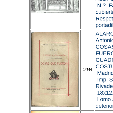
N.?. F
cubiert
Respet
portadil
ALARC
Antonio
COSA
FUER
CUAD
COST
14744
Madrid
Imp. S
Rivade
18x12.
Lomo 
deterio