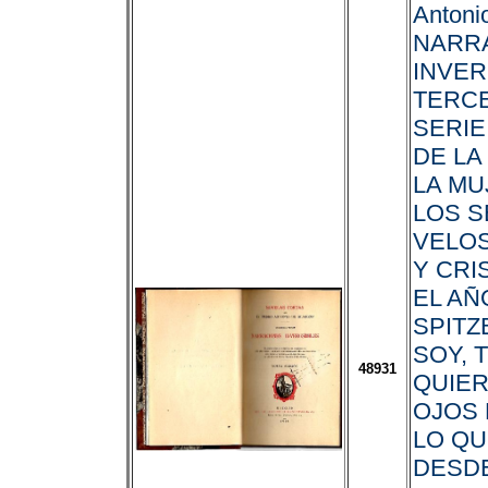
Antonio
NARR
INVER
TERC
SERIE
DE LA
LA MU
LOS S
VELO
Y CRI
EL AÑ
SPITZ
SOY, 
48931
QUIER
OJOS
LO QU
DESD