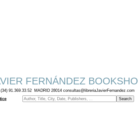
VIER FERNÁNDEZ BOOKSHO
f.(34) 91.369.33.52 MADRID 28014 consultas@libreriaJavierFernandez.com
tice