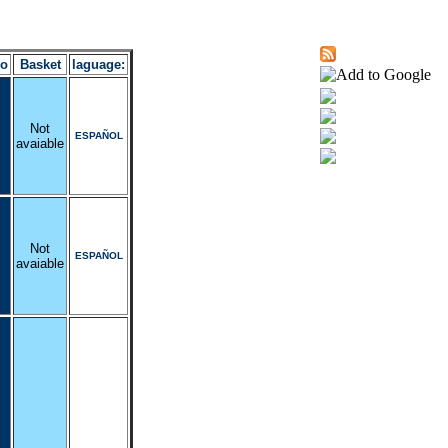
ro
Basket
laguage:
Not
ESPAÑOL
avaiable
Not
ESPAÑOL
avaiable