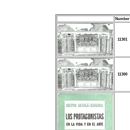
Number
11301
11300