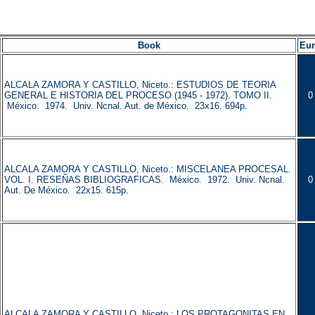
Book
Eu
ALCALA ZAMORA Y CASTILLO, Niceto.: ESTUDIOS DE TEORIA
GENERAL E HISTORIA DEL PROCESO (1945 - 1972). TOMO II.
0
México. 1974. Univ. Ncnal. Aut. de México. 23x16. 694p.
ALCALA ZAMORA Y CASTILLO, Niceto.: MISCELANEA PROCESAL.
VOL. I. RESEÑAS BIBLIOGRAFICAS. México. 1972. Univ. Ncnal.
0
Aut. De México. 22x15. 615p.
ALCALA ZAMORA Y CASTILLO, Niceto.: LOS PROTAGONITAS EN