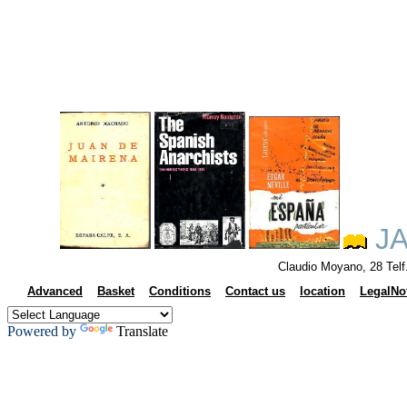
JA
Claudio Moyano, 28 Tel
Advanced
Basket
Conditions
Contact us
location
LegalNo
Powered by
Translate