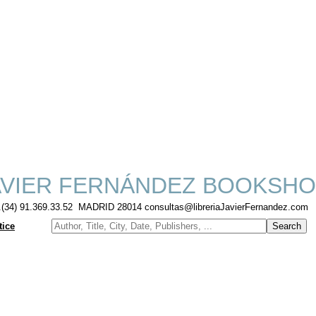
VIER FERNÁNDEZ BOOKSHO
f.(34) 91.369.33.52 MADRID 28014 consultas@libreriaJavierFernandez.com
tice