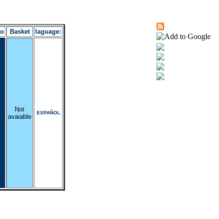
ro
Basket
laguage:
Not
ESPAÑOL
avaiable