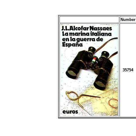
Number
35754