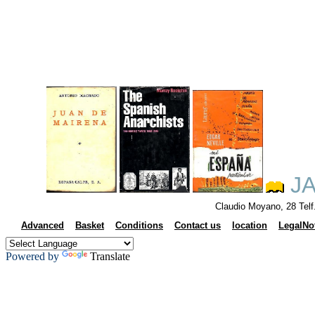
JA
Claudio Moyano, 28 Tel
Advanced
Basket
Conditions
Contact us
location
LegalNo
Powered by
Translate