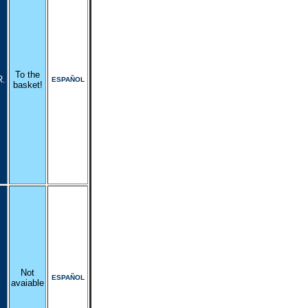
To the
R.
ESPAÑOL
basket!
Not
ESPAÑOL
avaiable