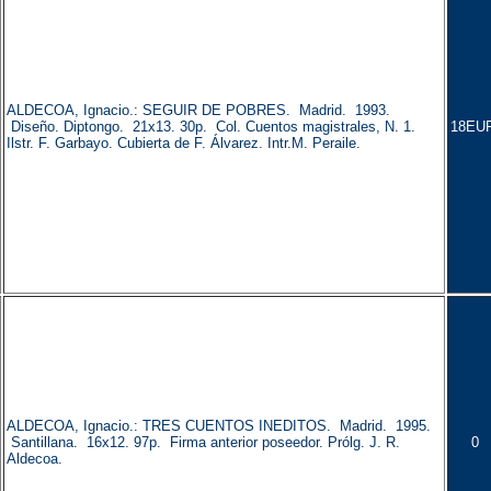
ALDECOA, Ignacio.: SEGUIR DE POBRES. Madrid. 1993.
Diseño. Diptongo. 21x13. 30p. Col. Cuentos magistrales, N. 1.
18EU
Ilstr. F. Garbayo. Cubierta de F. Álvarez. Intr.M. Peraile.
ALDECOA, Ignacio.: TRES CUENTOS INEDITOS. Madrid. 1995.
Santillana. 16x12. 97p. Firma anterior poseedor. Prólg. J. R.
0
Aldecoa.