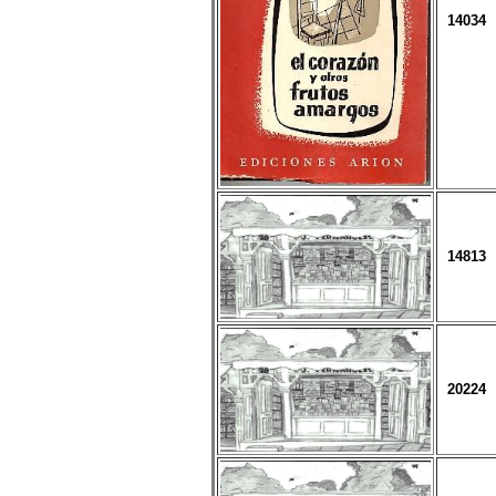
14034
14813
20224