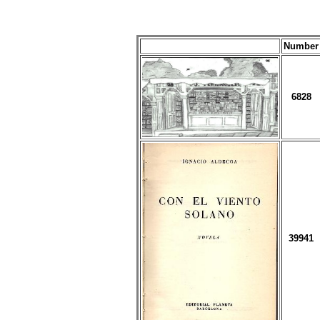
Number
6828
39941