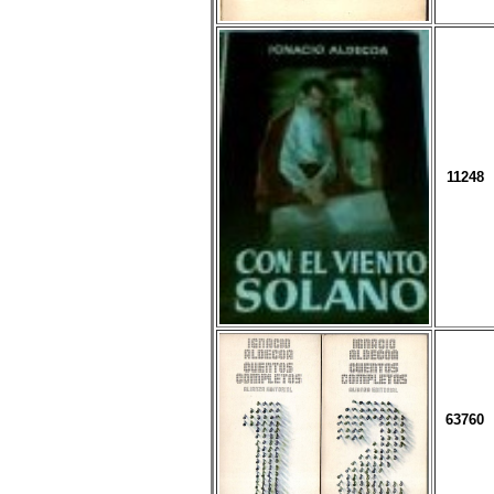
11248
63760