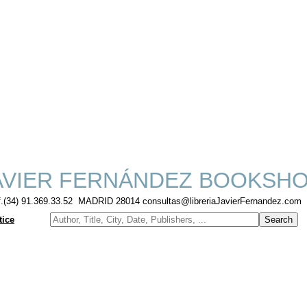
VIER FERNÁNDEZ BOOKSH
f.(34) 91.369.33.52 MADRID 28014 consultas@libreriaJavierFernandez.com
tice