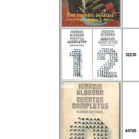
32230
64705