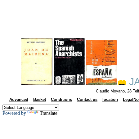
JA
Claudio Moyano, 28 Tel
Advanced
Basket
Conditions
Contact us
location
LegalNo
Powered by
Translate