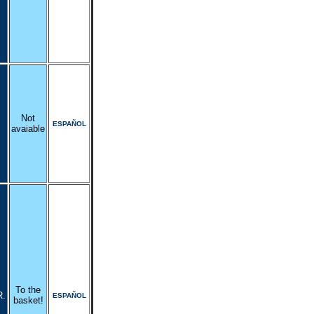
Not
ESPAÑOL
avaiable
To the
R.
ESPAÑOL
basket!