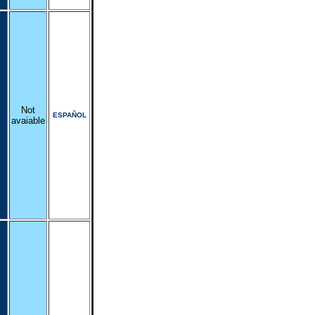
Not
ESPAÑOL
avaiable