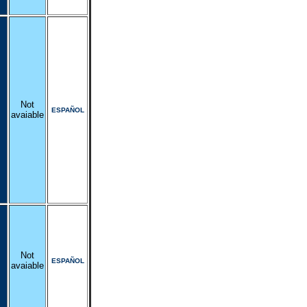
Not
ESPAÑOL
avaiable
Not
ESPAÑOL
avaiable