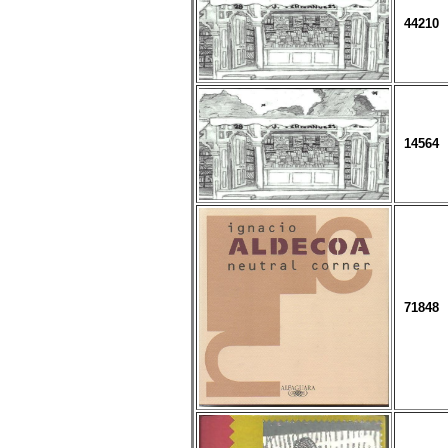
44210
14564
71848