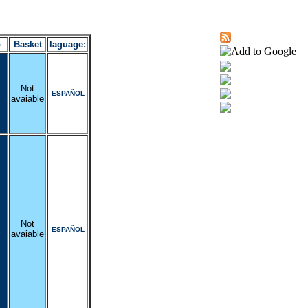
o
Basket
laguage:
Not
ESPAÑOL
avaiable
Not
ESPAÑOL
avaiable