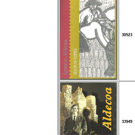
30523
33949