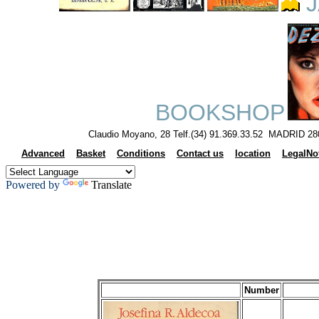
J
BOOKSHOP
Claudio Moyano, 28 Telf.(34) 91.369.33.52 MADRID 28
Advanced
Basket
Conditions
Contact us
location
LegalNo
Powered by
Translate
Number