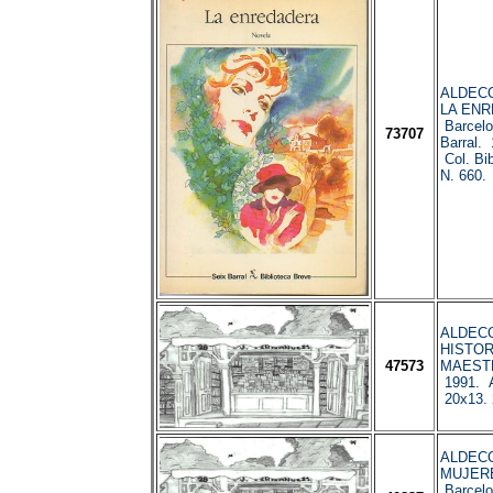
ALDECOA
LA ENR
Barcelo
73707
Barral. 
Col. Bib
N. 660.
ALDECOA
HISTOR
47573
MAESTR
1991. 
20x13.
ALDECOA
MUJER
Barcelo