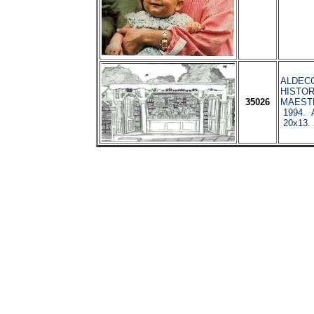
ALDECOA
HISTOR
35026
MAESTR
1994. 
20x13.