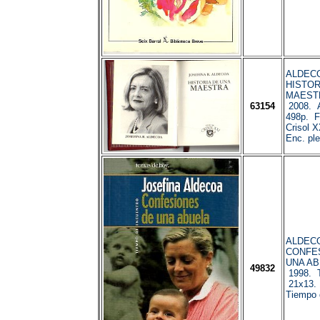
ALDECOA
HISTOR
MAESTR
63154
2008. A
498p. Fo
Crisol X
Enc. ple
ALDECOA
CONFE
UNA AB
49832
1998. T
21x13. 
Tiempo 