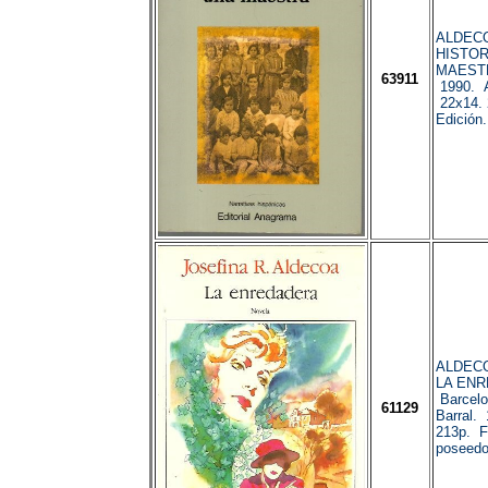
ALDECOA
HISTOR
MAESTR
63911
1990. 
22x14. 
Edición.
ALDECOA
LA ENR
Barcelo
61129
Barral. 
213p. Fi
poseedo