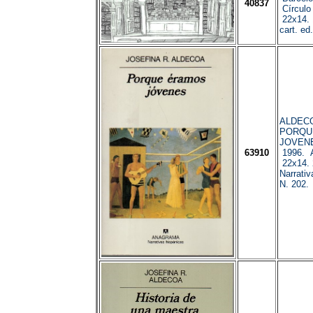
40837
Círculo 
22x14. 
cart. ed
ALDECOA
PORQU
JOVENE
63910
1996. 
22x14. 
Narrativ
N. 202.