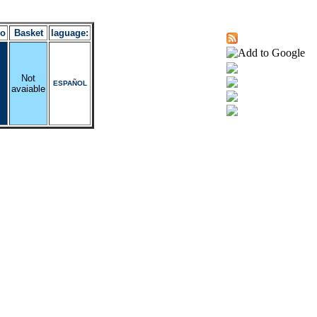
ro
Basket
laguage:
Not
ESPAÑOL
avaiable