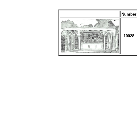
Number
10028