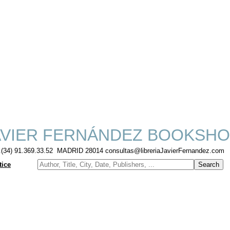
VIER FERNÁNDEZ BOOKSHO
f.(34) 91.369.33.52 MADRID 28014 consultas@libreriaJavierFernandez.com
tice