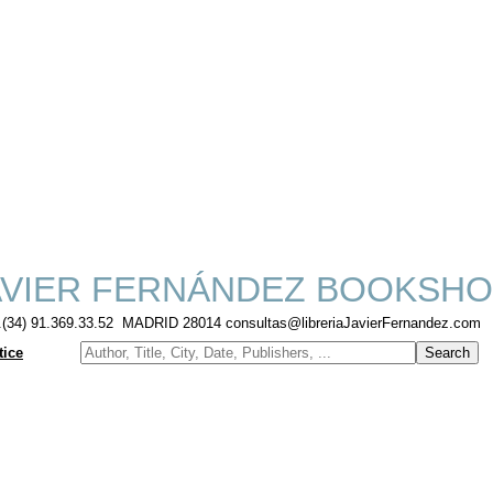
VIER FERNÁNDEZ BOOKSHO
f.(34) 91.369.33.52 MADRID 28014 consultas@libreriaJavierFernandez.com
tice