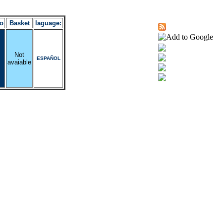
o
Basket
laguage:
Not
ESPAÑOL
avaiable