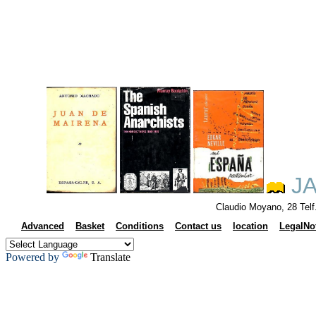
JA
Claudio Moyano, 28 Tel
Advanced
Basket
Conditions
Contact us
location
LegalNo
Powered by
Translate