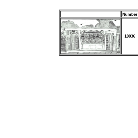
Number
10036