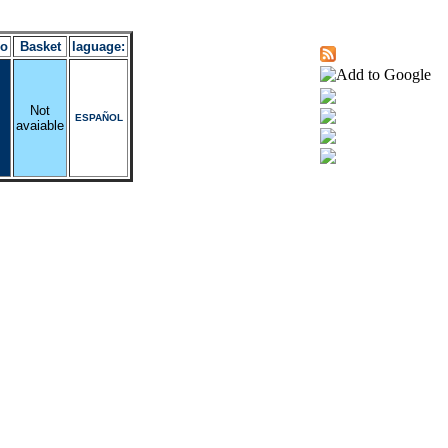
ro
Basket
laguage:
Not
ESPAÑOL
avaiable