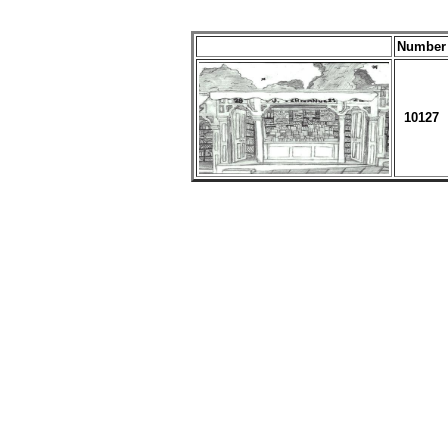
Number
10127