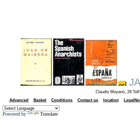
JA
Claudio Moyano, 28 Tel
Advanced
Basket
Conditions
Contact us
location
LegalNo
Powered by
Translate