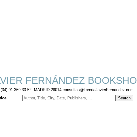
VIER FERNÁNDEZ BOOKSHO
f.(34) 91.369.33.52 MADRID 28014 consultas@libreriaJavierFernandez.com
tice