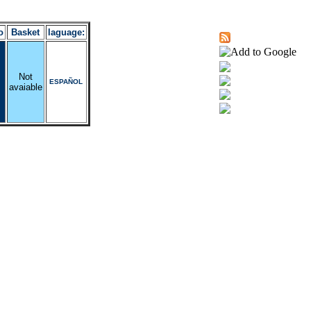
o
Basket
laguage:
Not
ESPAÑOL
avaiable