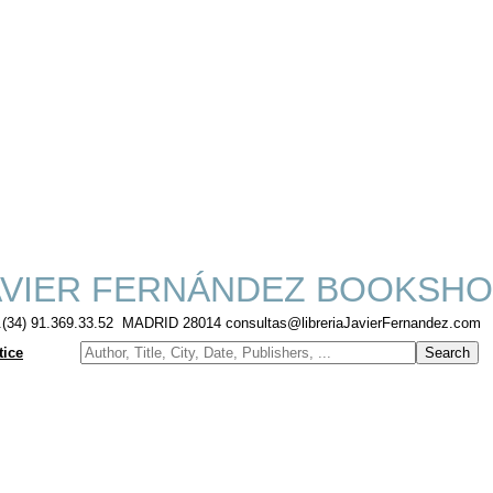
VIER FERNÁNDEZ BOOKSHO
f.(34) 91.369.33.52 MADRID 28014 consultas@libreriaJavierFernandez.com
tice