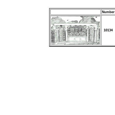
Number
10134