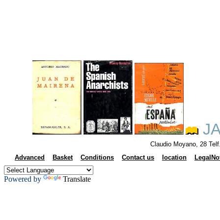
JA
Claudio Moyano, 28 Tel
Advanced
Basket
Conditions
Contact us
location
LegalNo
Powered by
Translate