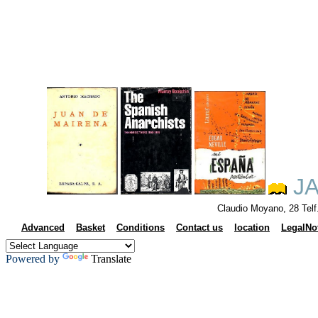
JA
Claudio Moyano, 28 Tel
Advanced
Basket
Conditions
Contact us
location
LegalNo
Powered by
Translate