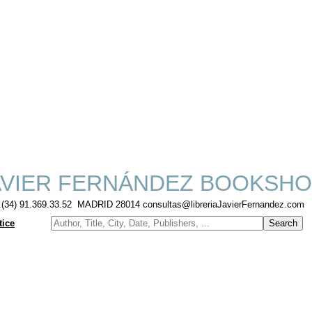
VIER FERNÁNDEZ BOOKSHO
f.(34) 91.369.33.52 MADRID 28014 consultas@libreriaJavierFernandez.com
tice