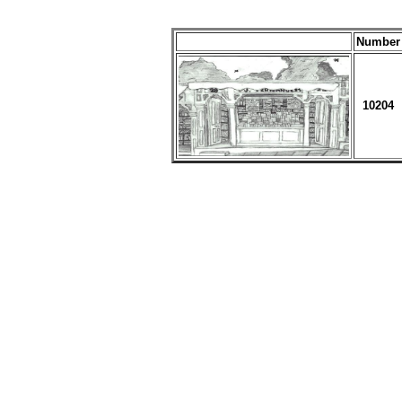
Number
10204