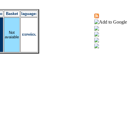
ro
Basket
laguage:
Not
ESPAÑOL
avaiable