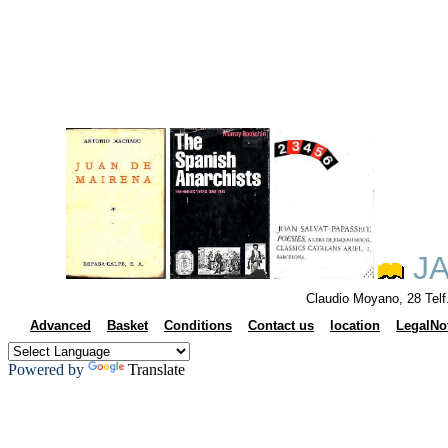
JA
Claudio Moyano, 28 Tel
Advanced
Basket
Conditions
Contact us
location
LegalNo
Powered by
Translate