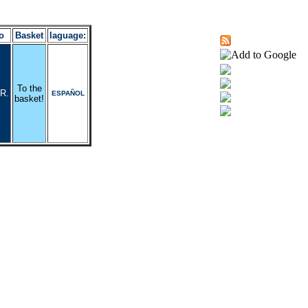
o
Basket
laguage:
To the
R.
ESPAÑOL
basket!