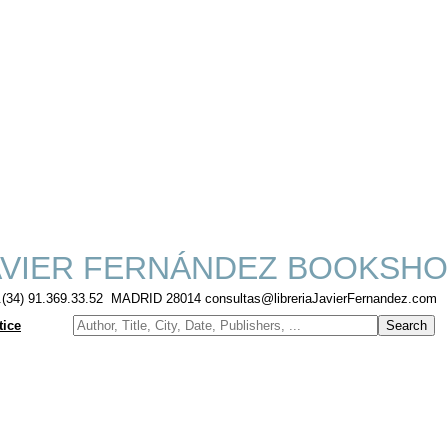
VIER FERNÁNDEZ BOOKSHO
f.(34) 91.369.33.52 MADRID 28014 consultas@libreriaJavierFernandez.com
tice