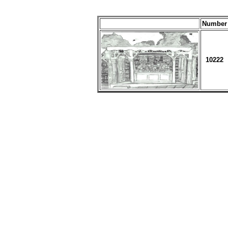
Number
10222