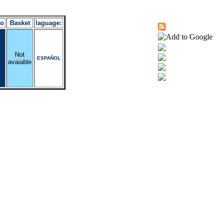
ro
Basket
laguage:
Not
ESPAÑOL
avaiable