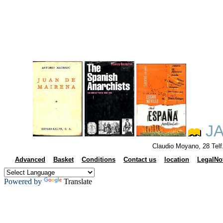
JA
Claudio Moyano, 28 Tel
Advanced
Basket
Conditions
Contact us
location
LegalNo
Powered by
Translate