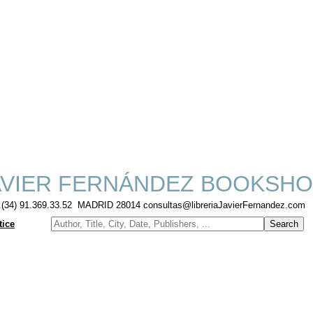
VIER FERNÁNDEZ BOOKSHO
f.(34) 91.369.33.52 MADRID 28014 consultas@libreriaJavierFernandez.com
tice