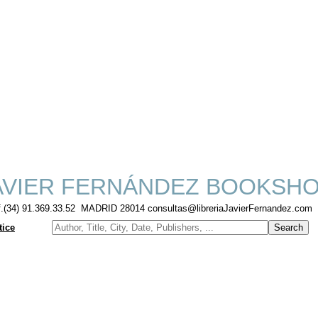
VIER FERNÁNDEZ BOOKSH
f.(34) 91.369.33.52 MADRID 28014 consultas@libreriaJavierFernandez.com
tice