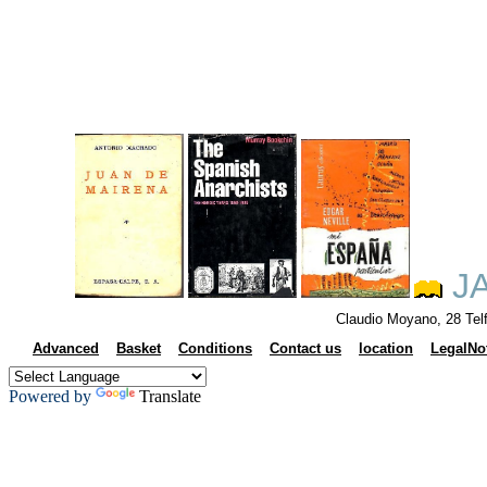
JA
Claudio Moyano, 28 Tel
Advanced
Basket
Conditions
Contact us
location
LegalNo
Powered by
Translate