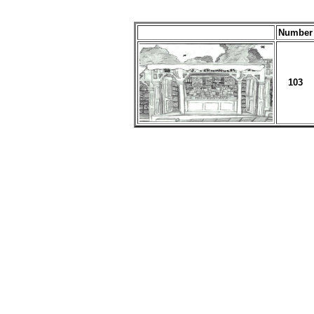
Number
103