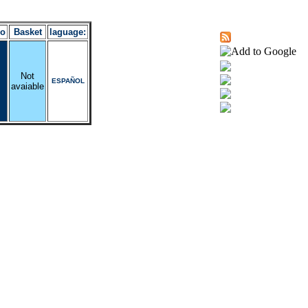
ro
Basket
laguage:
Not
ESPAÑOL
avaiable