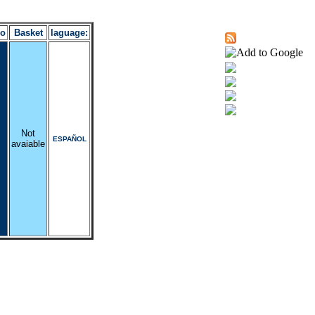
ro
Basket
laguage:
Not
ESPAÑOL
avaiable