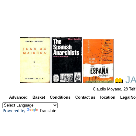
JA
Claudio Moyano, 28 Tel
Advanced
Basket
Conditions
Contact us
location
LegalNo
Powered by
Translate