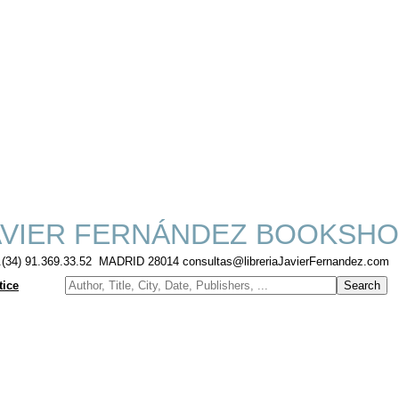
VIER FERNÁNDEZ BOOKSHO
f.(34) 91.369.33.52 MADRID 28014 consultas@libreriaJavierFernandez.com
tice