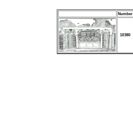
Number
10380