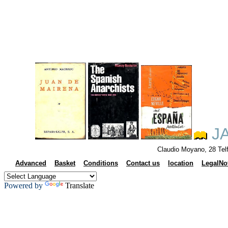
JA
Claudio Moyano, 28 Tel
Advanced
Basket
Conditions
Contact us
location
LegalNo
Powered by
Translate