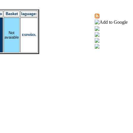
o
Basket
laguage:
Not
ESPAÑOL
avaiable