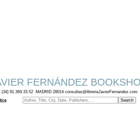
VIER FERNÁNDEZ BOOKSH
f.(34) 91.369.33.52 MADRID 28014 consultas@libreriaJavierFernandez.com
tice