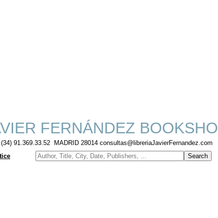
VIER FERNÁNDEZ BOOKSHO
f.(34) 91.369.33.52 MADRID 28014 consultas@libreriaJavierFernandez.com
tice