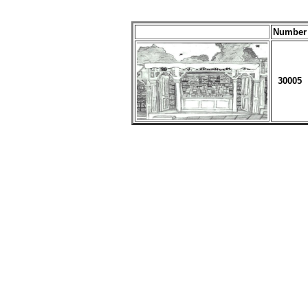
Number
30005