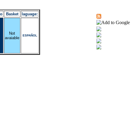
ro
Basket
laguage:
Not
ESPAÑOL
avaiable