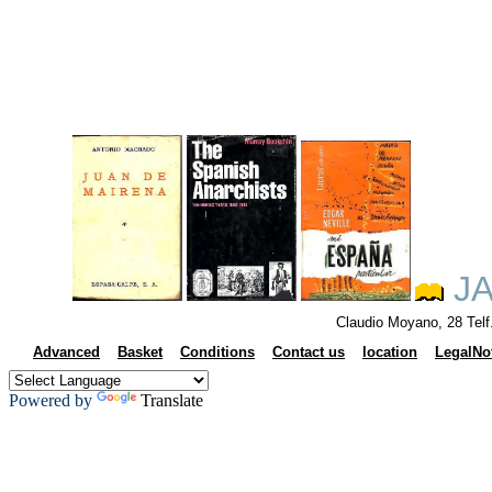
JA
Claudio Moyano, 28 Tel
Advanced
Basket
Conditions
Contact us
location
LegalNo
Powered by
Translate