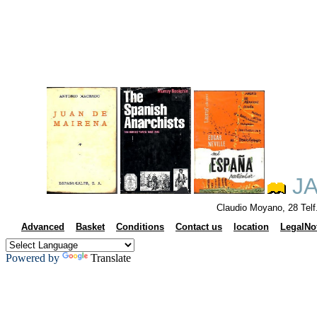
JA
Claudio Moyano, 28 Tel
Advanced
Basket
Conditions
Contact us
location
LegalNo
Powered by
Translate