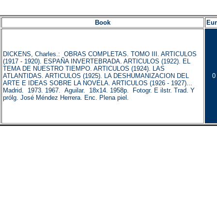
Book
Eu
DICKENS, Charles.: OBRAS COMPLETAS. TOMO III. ARTICULOS
(1917 - 1920). ESPAÑA INVERTEBRADA. ARTICULOS (1922). EL
TEMA DE NUESTRO TIEMPO. ARTICULOS (1924). LAS
ATLANTIDAS. ARTICULOS (1925). LA DESHUMANIZACION DEL
0
ARTE E IDEAS SOBRE LA NOVELA. ARTICULOS (1926 - 1927)...
Madrid. 1973. 1967. Aguilar. 18x14. 1958p. Fotogr. E ilstr. Trad. Y
prólg. José Méndez Herrera. Enc. Plena piel.