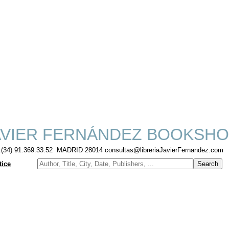
VIER FERNÁNDEZ BOOKSHO
f.(34) 91.369.33.52 MADRID 28014 consultas@libreriaJavierFernandez.com
tice