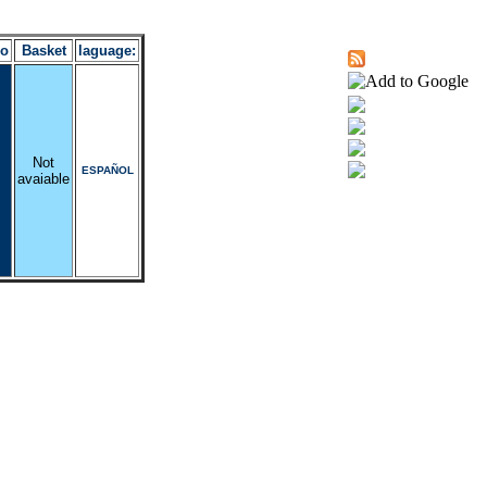
ro
Basket
laguage:
Not
ESPAÑOL
avaiable