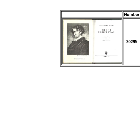
Number
30295