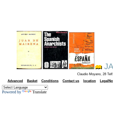
JA
Claudio Moyano, 28 Tel
Advanced
Basket
Conditions
Contact us
location
LegalNo
Powered by
Translate