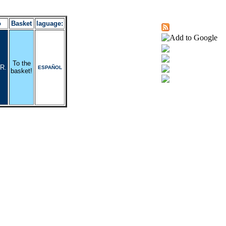
o
Basket
laguage:
To the
R.
ESPAÑOL
basket!