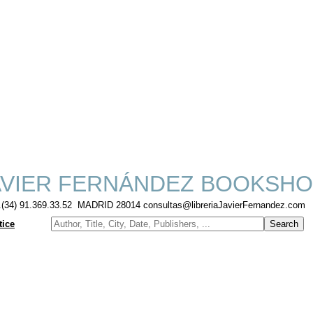
VIER FERNÁNDEZ BOOKSHO
f.(34) 91.369.33.52 MADRID 28014 consultas@libreriaJavierFernandez.com
tice