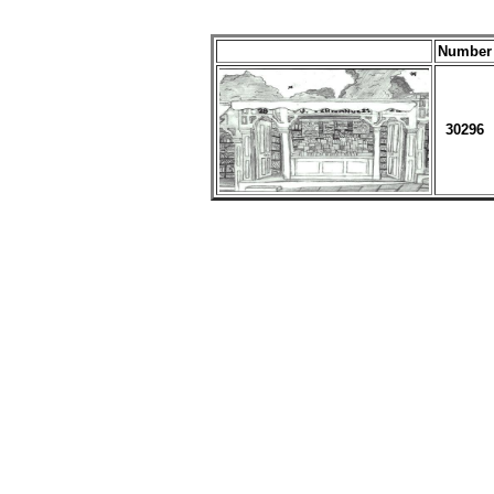
Number
30296