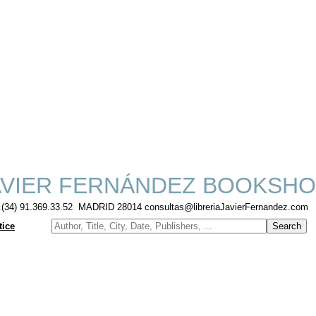
VIER FERNÁNDEZ BOOKSHO
f.(34) 91.369.33.52 MADRID 28014 consultas@libreriaJavierFernandez.com
tice