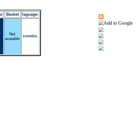
ro
Basket
laguage:
Not
ESPAÑOL
avaiable