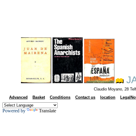
JA
Claudio Moyano, 28 Tel
Advanced
Basket
Conditions
Contact us
location
LegalNo
Powered by
Translate