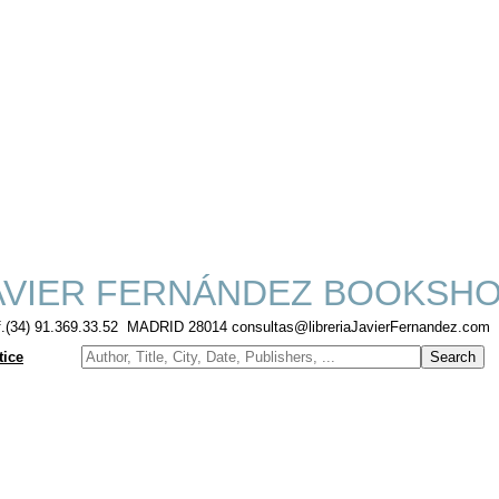
VIER FERNÁNDEZ BOOKSH
f.(34) 91.369.33.52 MADRID 28014 consultas@libreriaJavierFernandez.com
tice