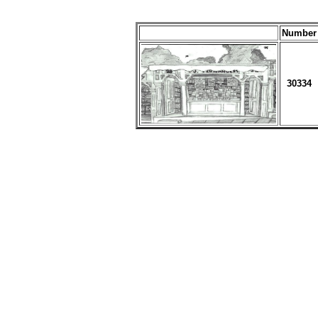
Number
30334