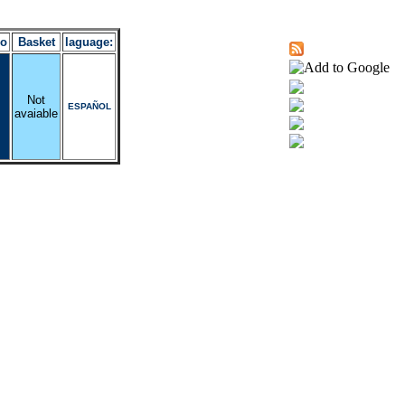
ro
Basket
laguage:
Not
ESPAÑOL
avaiable