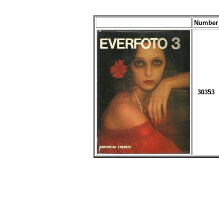
Number
30353