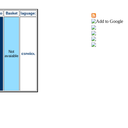
ro
Basket
laguage:
Not
ESPAÑOL
avaiable