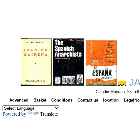
JA
Claudio Moyano, 28 Tel
Advanced
Basket
Conditions
Contact us
location
LegalNo
Powered by
Translate