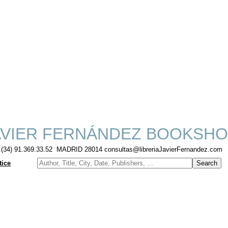
VIER FERNÁNDEZ BOOKSHO
f.(34) 91.369.33.52 MADRID 28014 consultas@libreriaJavierFernandez.com
tice