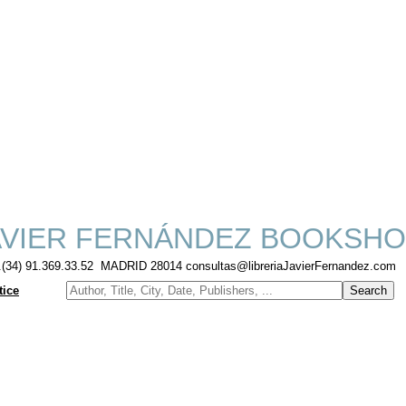
VIER FERNÁNDEZ BOOKSHO
f.(34) 91.369.33.52 MADRID 28014 consultas@libreriaJavierFernandez.com
tice