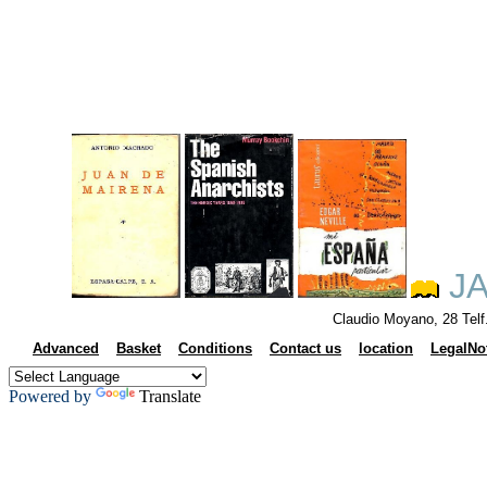
JA
Claudio Moyano, 28 Tel
Advanced
Basket
Conditions
Contact us
location
LegalNo
Powered by
Translate