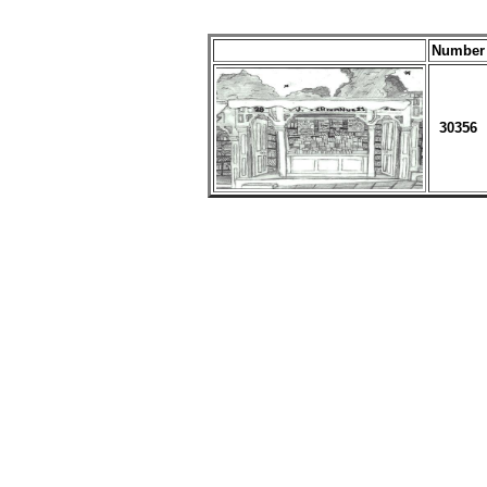
Number
30356