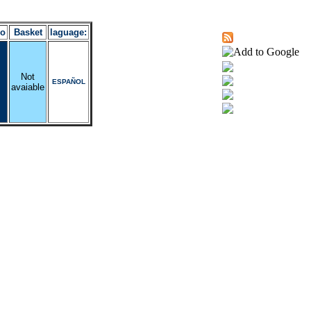
ro
Basket
laguage:
Not
ESPAÑOL
avaiable