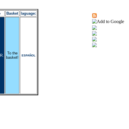
o
Basket
laguage:
To the
R.
ESPAÑOL
basket!