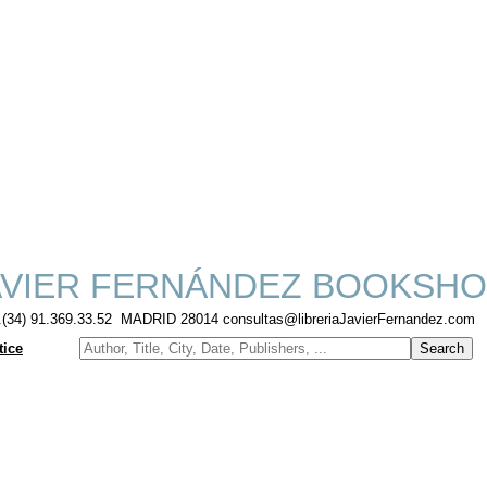
VIER FERNÁNDEZ BOOKSHO
f.(34) 91.369.33.52 MADRID 28014 consultas@libreriaJavierFernandez.com
tice