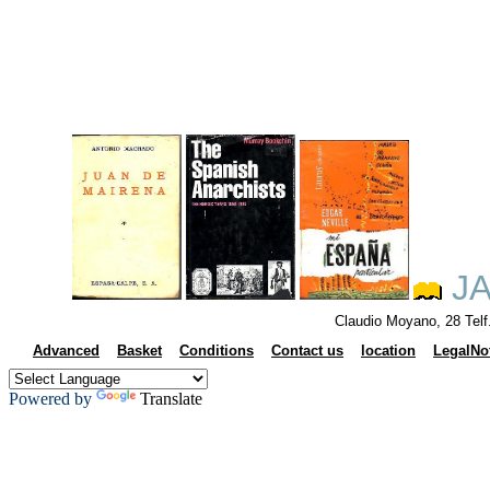
JA
Claudio Moyano, 28 Tel
Advanced
Basket
Conditions
Contact us
location
LegalNo
Powered by
Translate