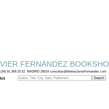
VIER FERNÁNDEZ BOOKSH
f.(34) 91.369.33.52 MADRID 28014 consultas@libreriaJavierFernandez.com
tice