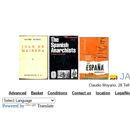
JA
Claudio Moyano, 28 Tel
Advanced
Basket
Conditions
Contact us
location
LegalNo
Powered by
Translate