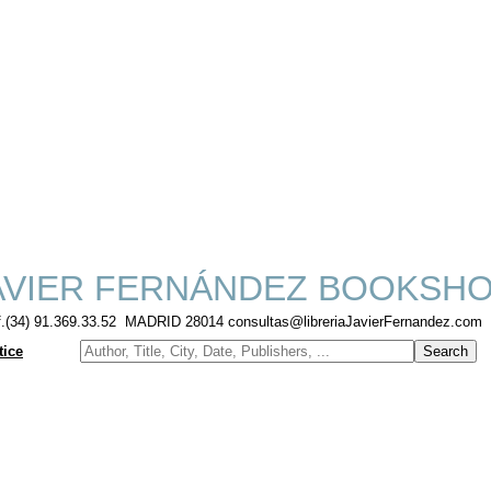
VIER FERNÁNDEZ BOOKSH
f.(34) 91.369.33.52 MADRID 28014 consultas@libreriaJavierFernandez.com
tice