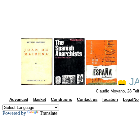
JA
Claudio Moyano, 28 Tel
Advanced
Basket
Conditions
Contact us
location
LegalNo
Powered by
Translate