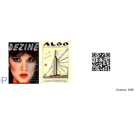
OP
Activos: 699