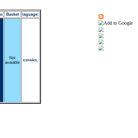
ro
Basket
laguage:
Not
ESPAÑOL
avaiable