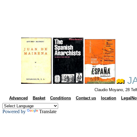
JA
Claudio Moyano, 28 Tel
Advanced
Basket
Conditions
Contact us
location
LegalNo
Powered by
Translate