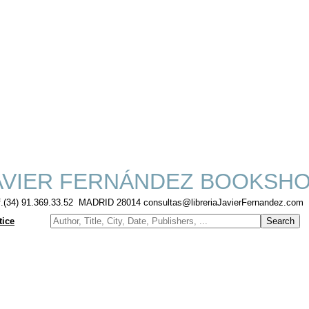
VIER FERNÁNDEZ BOOKSH
f.(34) 91.369.33.52 MADRID 28014 consultas@libreriaJavierFernandez.com
tice