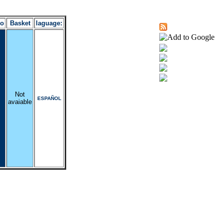
ro
Basket
laguage:
Not
ESPAÑOL
avaiable