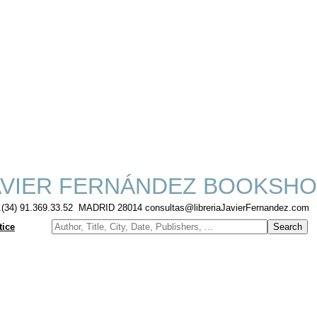
VIER FERNÁNDEZ BOOKSH
f.(34) 91.369.33.52 MADRID 28014 consultas@libreriaJavierFernandez.com
tice