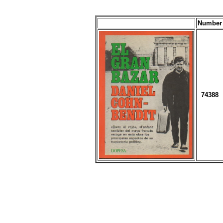
Number
74388