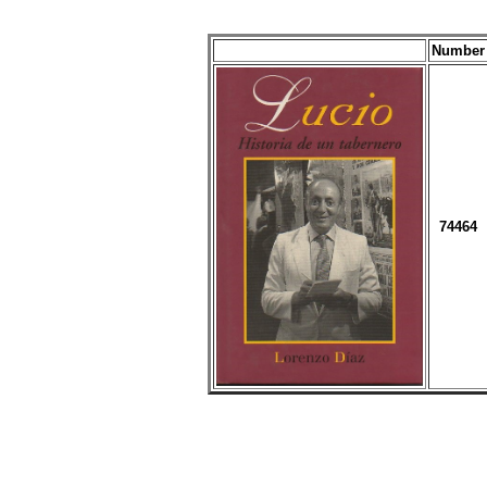
Number
74464