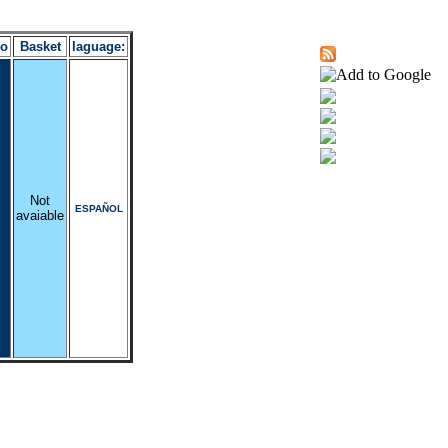
ro
Basket
laguage:
Not
ESPAÑOL
avaiable