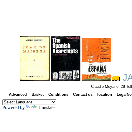
JA
Claudio Moyano, 28 Tel
Advanced
Basket
Conditions
Contact us
location
LegalNo
Powered by
Translate