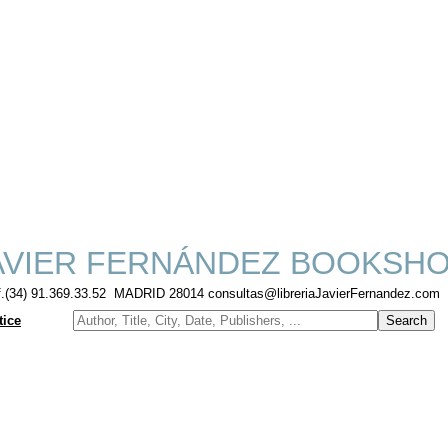
VIER FERNÁNDEZ BOOKSH
f.(34) 91.369.33.52 MADRID 28014 consultas@libreriaJavierFernandez.com
tice