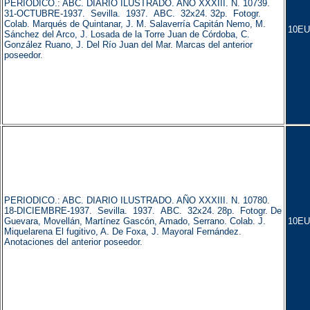
PERIODICO.: ABC. DIARIO ILUSTRADO. AÑO XXXIII. N. 10739.
31-OCTUBRE-1937. Sevilla. 1937. ABC. 32x24. 32p. Fotogr.
Colab. Marqués de Quintanar, J. M. Salaverría Capitán Nemo, M.
10EU
Sánchez del Arco, J. Losada de la Torre Juan de Córdoba, C.
González Ruano, J. Del Río Juan del Mar. Marcas del anterior
poseedor.
PERIODICO.: ABC. DIARIO ILUSTRADO. AÑO XXXIII. N. 10780.
18-DICIEMBRE-1937. Sevilla. 1937. ABC. 32x24. 28p. Fotogr. De
Guevara, Movellán, Martínez Gascón, Amado, Serrano. Colab. J.
10EU
Miquelarena El fugitivo, A. De Foxa, J. Mayoral Fernández.
Anotaciones del anterior poseedor.