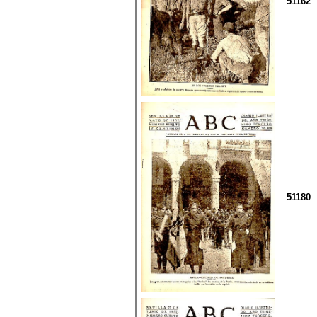
51162
51180