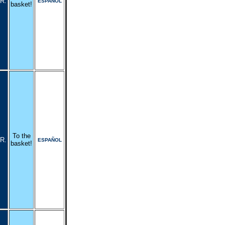
R.
ESPAÑOL
basket!
To the
R.
ESPAÑOL
basket!