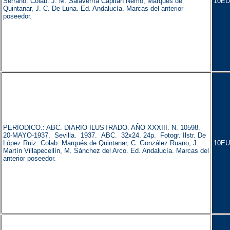
Serrano. Colab. J. M. Salaverría Capitán Nemo, Marqués de
10EU
Quintanar, J. C. De Luna. Ed. Andalucía. Marcas del anterior
poseedor.
PERIODICO.: ABC. DIARIO ILUSTRADO. AÑO XXXIII. N. 10598.
20-MAYO-1937. Sevilla. 1937. ABC. 32x24. 24p. Fotogr. Ilstr. De
López Ruiz. Colab. Marqués de Quintanar, C. González Ruano, J.
10EU
Martín Villapecellín, M. Sánchez del Arco. Ed. Andalucía. Marcas del
anterior poseedor.