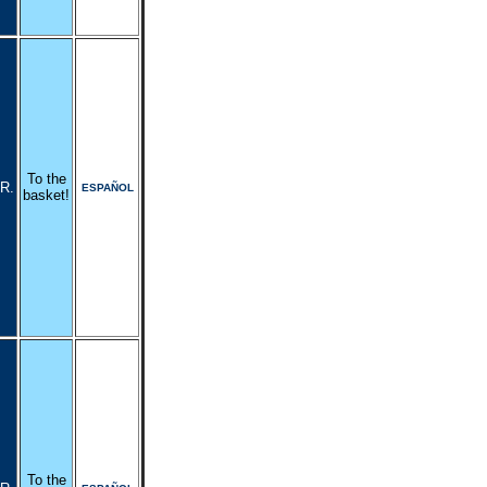
To the
R.
ESPAÑOL
basket!
To the