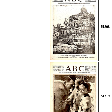
51208
51319