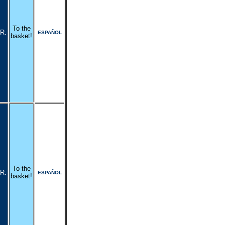
To the
R.
ESPAÑOL
basket!
To the
R.
ESPAÑOL
basket!