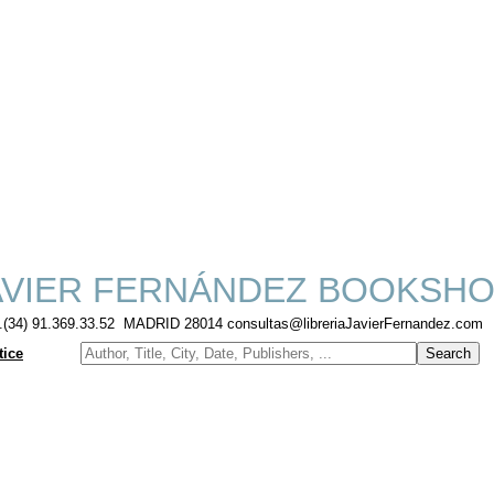
VIER FERNÁNDEZ BOOKSH
f.(34) 91.369.33.52 MADRID 28014 consultas@libreriaJavierFernandez.com
tice