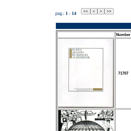
pag.:
1
-
14
Number
71707