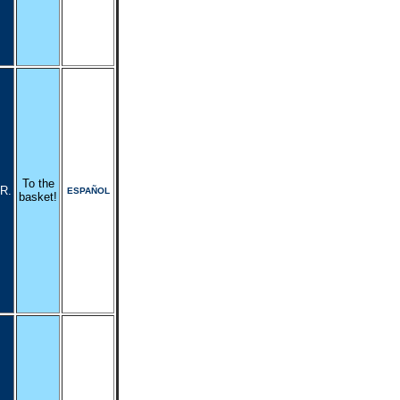
To the
R.
ESPAÑOL
basket!