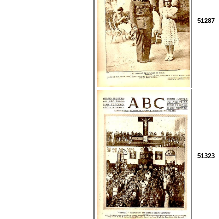
51287
51323