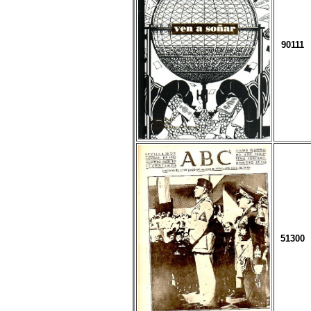
90111
51300