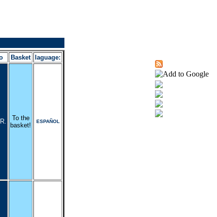
o
Basket
laguage:
To the
R.
ESPAÑOL
basket!