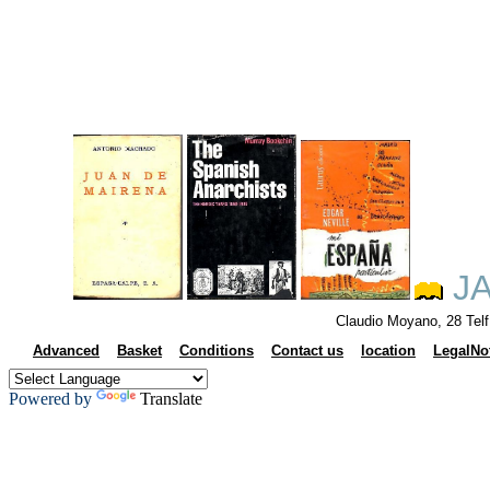
JA
Claudio Moyano, 28 Tel
Advanced
Basket
Conditions
Contact us
location
LegalNo
Powered by
Translate