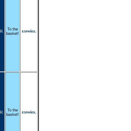
To the
R.
ESPAÑOL
basket!
To the
R.
ESPAÑOL
basket!