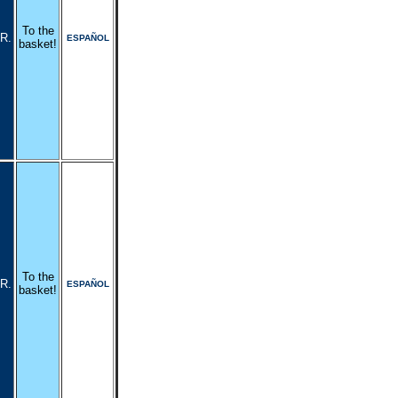
To the
R.
ESPAÑOL
basket!
To the
R.
ESPAÑOL
basket!