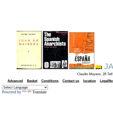
JA
Claudio Moyano, 28 Tel
Advanced
Basket
Conditions
Contact us
location
LegalNo
Powered by
Translate