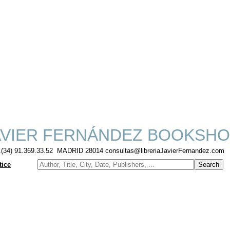
VIER FERNÁNDEZ BOOKSH
f.(34) 91.369.33.52 MADRID 28014 consultas@libreriaJavierFernandez.com
tice