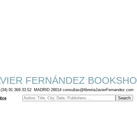
VIER FERNÁNDEZ BOOKSHO
f.(34) 91.369.33.52 MADRID 28014 consultas@libreriaJavierFernandez.com
tice