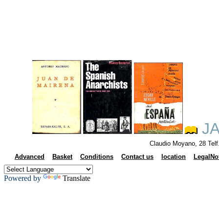
JA
Claudio Moyano, 28 Tel
Advanced
Basket
Conditions
Contact us
location
LegalNo
Powered by
Translate