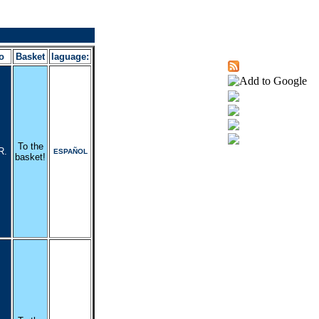
o
Basket
laguage:
To the
R.
ESPAÑOL
basket!