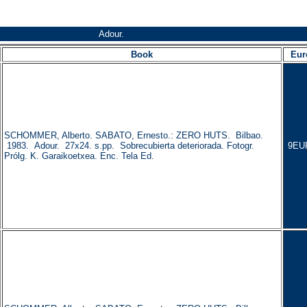
Adour.
Book
Eur
SCHOMMER, Alberto. SABATO, Ernesto.: ZERO HUTS. Bilbao.
1983. Adour. 27x24. s.pp. Sobrecubierta deteriorada. Fotogr.
9EU
Prólg. K. Garaikoetxea. Enc. Tela Ed.