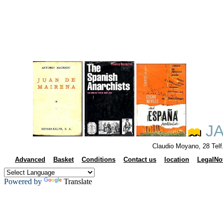
JA
Claudio Moyano, 28 Tel
Advanced
Basket
Conditions
Contact us
location
LegalNo
Powered by
Translate