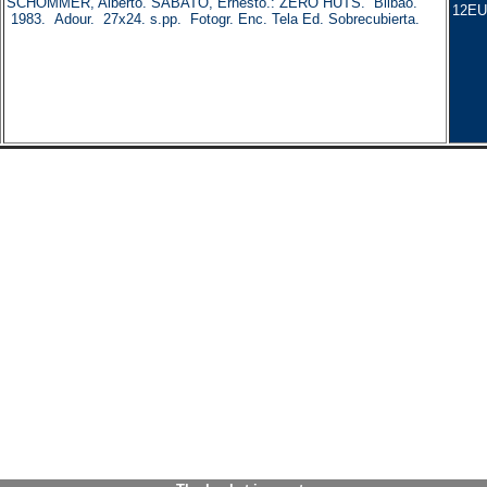
SCHOMMER, Alberto. SABATO, Ernesto.: ZERO HUTS. Bilbao.
12EU
1983. Adour. 27x24. s.pp. Fotogr. Enc. Tela Ed. Sobrecubierta.