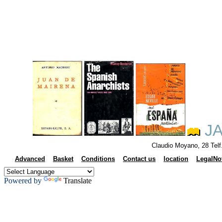
JA
Claudio Moyano, 28 Tel
Advanced
Basket
Conditions
Contact us
location
LegalNo
Powered by
Translate