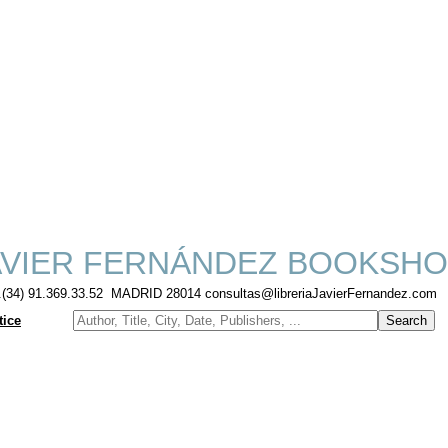
VIER FERNÁNDEZ BOOKSHO
f.(34) 91.369.33.52 MADRID 28014 consultas@libreriaJavierFernandez.com
tice