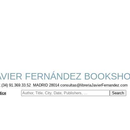
VIER FERNÁNDEZ BOOKSH
f.(34) 91.369.33.52 MADRID 28014 consultas@libreriaJavierFernandez.com
tice