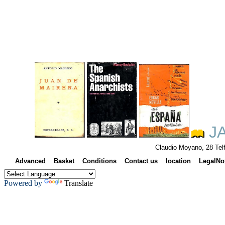
JA
Claudio Moyano, 28 Tel
Advanced
Basket
Conditions
Contact us
location
LegalNo
Powered by
Translate