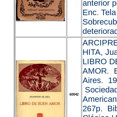
anterior 
Enc. Tela
Sobrecubi
deteriora
ARCIPR
HITA, Jua
LIBRO D
AMOR. B
Aires. 19
Sociedad
60042
American
267p. Bib