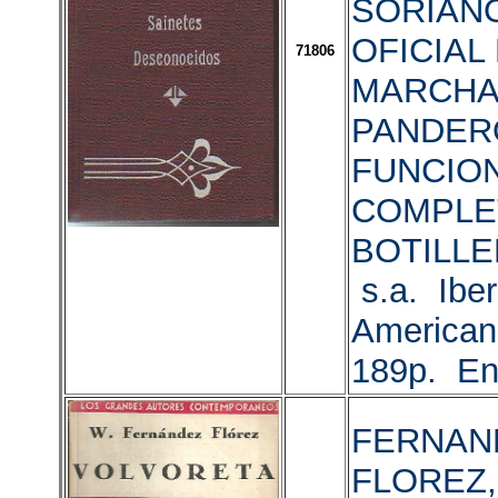
SORIANO
OFICIAL
71806
MARCHA
PANDERO
FUNCIO
COMPLET
BOTILLER
s.a. Iber
American
189p. Enc
FERNAN
FLOREZ, 