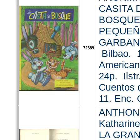
CASITA 
BOSQUE.
PEQUE
GARBAN
72389
Bilbao. 
American
24p. Ilstr
Cuentos d
11. Enc. 
ANTHON
Katharin
LA GRAN