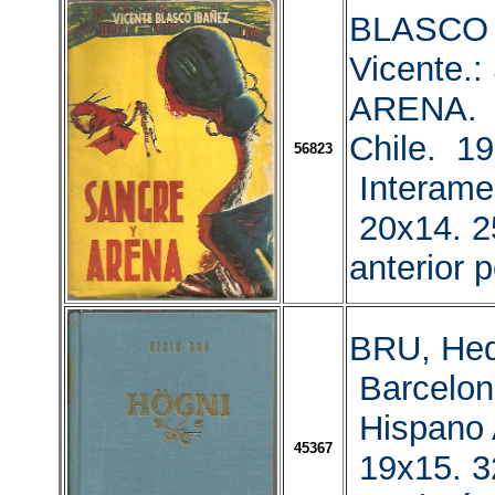
BLASCO 
Vicente.
ARENA. 
Chile. 19
56823
Interame
20x14. 2
anterior 
BRU, Hed
Barcelon
Hispano 
45367
19x15. 3