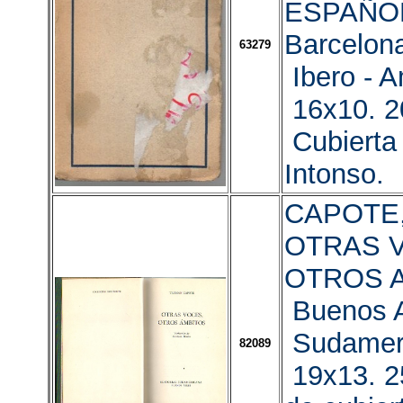
ESPAÑOL
Barcelon
63279
Ibero - A
16x10. 2
Cubierta 
Intonso.
CAPOTE,
OTRAS 
OTROS 
Buenos A
Sudamer
82089
19x13. 2