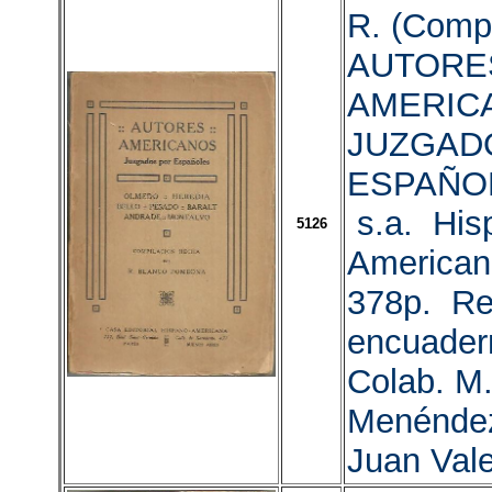
R. (Comp.
AUTORE
AMERIC
JUZGAD
ESPAÑOL
s.a. His
5126
American
378p. Re
encuader
Colab. M
Menéndez
Juan Vale