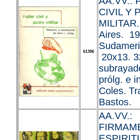
AA.VV.:
CIVIL Y
MILITAR
Aires. 1
Sudameri
61306
20x13. 3
subrayado
prólg. e in
Coles. Tr
Bastos.
AA.VV.:
FIRMAM
ESPIRITU