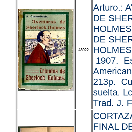
Arturo.:
DE SHE
HOLMES
DE SHE
HOLMES.
48022
1907. Es
American
213p. Cu
suelta. L
Trad. J. 
CORTAZAR
FINAL D