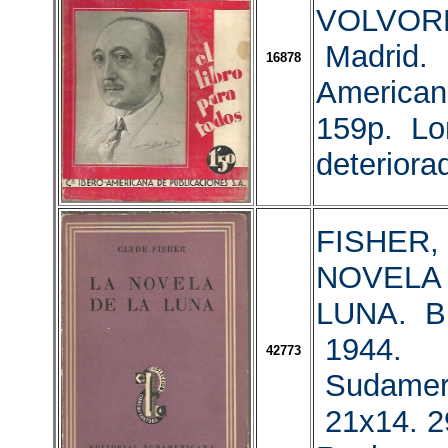
VOLVOR
Madrid. 
16878
American
159p. Lo
deteriora
FISHER, 
NOVELA 
LUNA. Bu
1944.
42773
Sudamer
21x14. 2