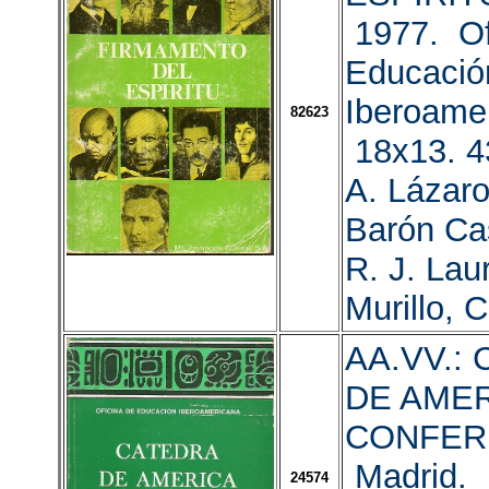
1977. Of
Educació
Iberoame
82623
18x13. 4
A. Lázaro
Barón Cas
R. J. Lau
Murillo, C
AA.VV.:
DE AMER
CONFER
Madrid. 
24574