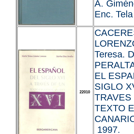
A. Giméne
Enc. Tela
CACERE
LORENZO
Teresa. 
PERALTA,
EL ESPA
SIGLO XV
22010
TRAVES
TEXTO 
CANARIO
1997.