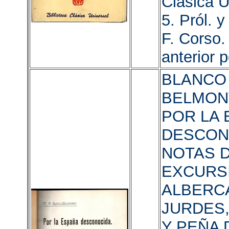
Clásica U
5. Pról. y
F. Corso.
anterior 
BLANCO
BELMONT
POR LA 
DESCON
NOTAS 
EXCURSI
ALBERCA
JURDES
Y PEÑA 