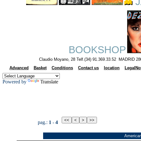
J
BOOKSHOP
Claudio Moyano, 28 Telf.(34) 91.369.33.52 MADRID 28
Advanced
Basket
Conditions
Contact us
location
LegalNo
Powered by
Translate
pag.:
1
-
4
American