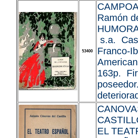
CAMPOA
Ramón de
HUMORAD
s.a. Cas
Franco-Ib
53400
American
163p. Fir
poseedor
deteriora
CANOVA
CASTILLO
EL TEAT