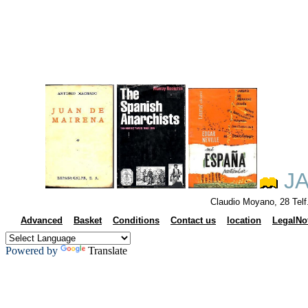
JA
Claudio Moyano, 28 Tel
Advanced
Basket
Conditions
Contact us
location
LegalNo
Powered by
Translate