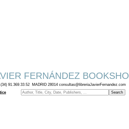
VIER FERNÁNDEZ BOOKSHO
f.(34) 91.369.33.52 MADRID 28014 consultas@libreriaJavierFernandez.com
tice