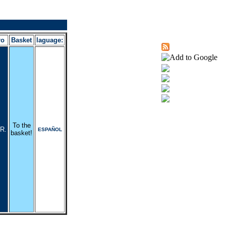
ro
Basket
laguage:
To the
R.
ESPAÑOL
basket!