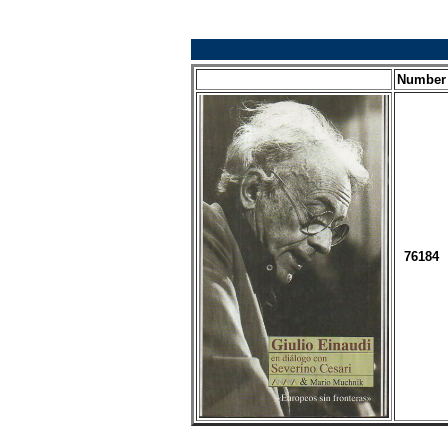
Number
76184