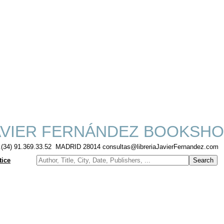
VIER FERNÁNDEZ BOOKSHO
f.(34) 91.369.33.52 MADRID 28014 consultas@libreriaJavierFernandez.com
tice