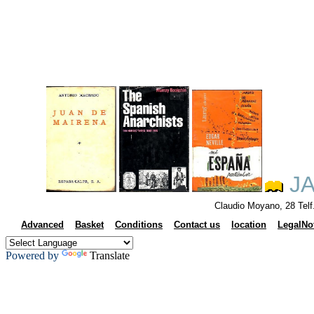
JA
Claudio Moyano, 28 Tel
Advanced
Basket
Conditions
Contact us
location
LegalNo
Powered by
Translate