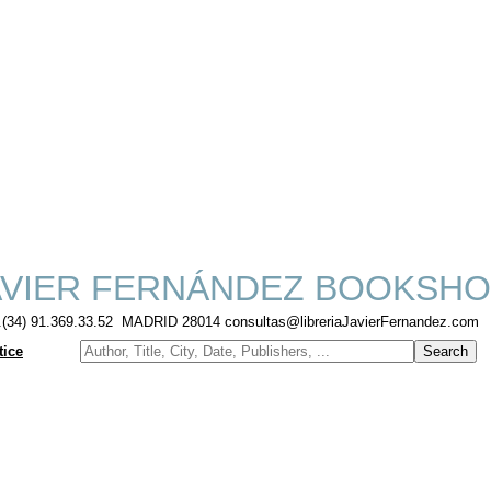
VIER FERNÁNDEZ BOOKSHO
f.(34) 91.369.33.52 MADRID 28014 consultas@libreriaJavierFernandez.com
tice