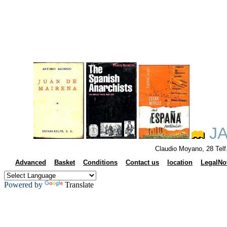
JA
Claudio Moyano, 28 Tel
Advanced
Basket
Conditions
Contact us
location
LegalNo
Powered by
Translate