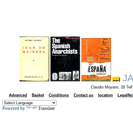
JA
Claudio Moyano, 28 Tel
Advanced
Basket
Conditions
Contact us
location
LegalNo
Powered by
Translate