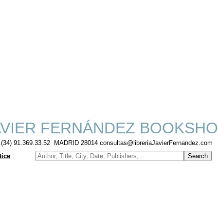
VIER FERNÁNDEZ BOOKSHO
f.(34) 91.369.33.52 MADRID 28014 consultas@libreriaJavierFernandez.com
tice