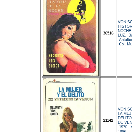
VON SO
HISTOR
NOCHE.
36516
LUZ. Ba
Antalbe
Col. Mut
VON SO
LA MUJ
DELITO
21142
DE VENU
1970. A
189p.