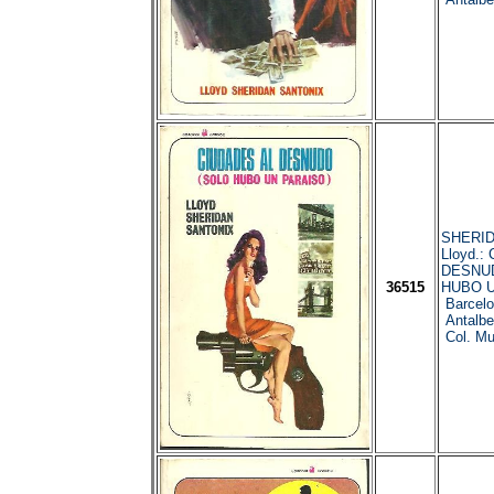
SHERID
Lloyd.:
DESNU
36515
HUBO U
Barcelo
Antalbe
Col. Mut