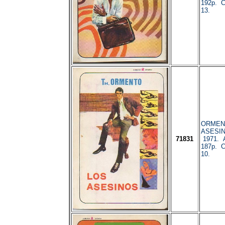
192p. C
13.
ORMENT
ASESIN
71831
1971. A
187p. C
10.