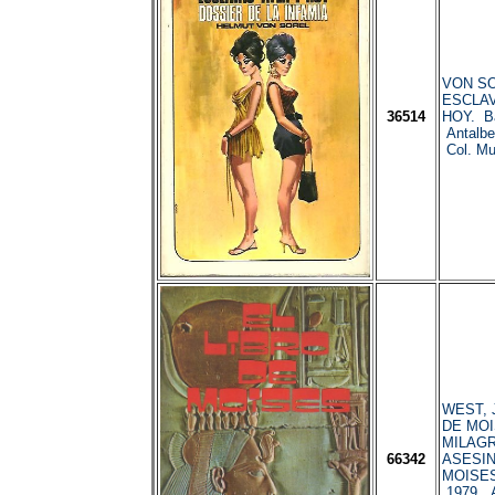
VON SO
ESCLAV
36514
HOY. Ba
Antalbe
Col. Mut
WEST, J
DE MOI
MILAG
66342
ASESIN
MOISES
1979. A