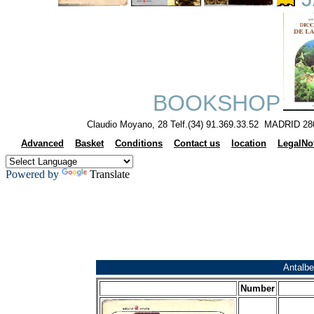
BOOKSHOP
Claudio Moyano, 28 Telf.(34) 91.369.33.52 MADRID 28
Advanced
Basket
Conditions
Contact us
location
LegalNo
Powered by
Translate
Antalbe
Number