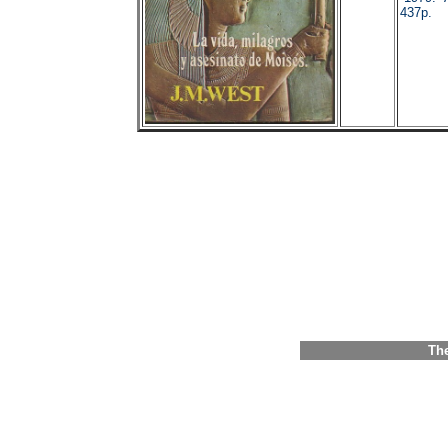
437p.
The