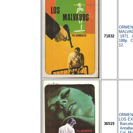
ORMENT
MALVAD
71832
1971. A
188p. C
12.
ORMENT
LOS EX
36519
Barcelo
Antalbe
Col. Mut