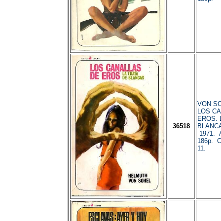
VON SO
LOS CA
EROS. 
36518
BLANCA
1971. A
186p. C
11.