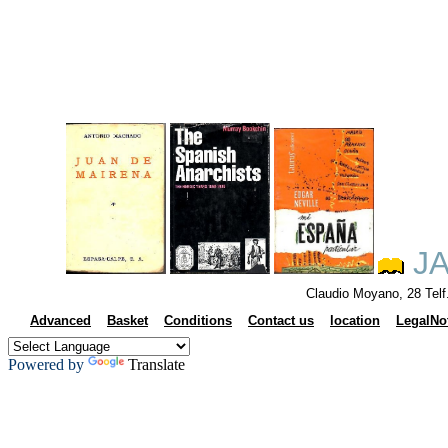
JA
Claudio Moyano, 28 Tel
Advanced
Basket
Conditions
Contact us
location
LegalNo
Powered by
Translate