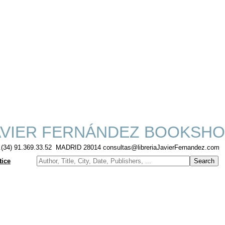
VIER FERNÁNDEZ BOOKSHO
f.(34) 91.369.33.52 MADRID 28014 consultas@libreriaJavierFernandez.com
tice