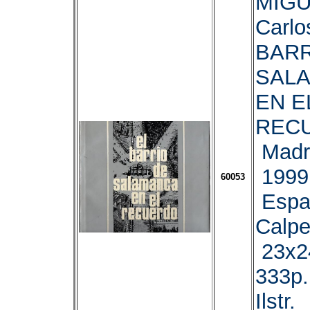
MIGU
Carlo
BARR
SAL
EN E
REC
Madr
1999
60053
Espa
Calpe
23x2
333p.
Ilstr.