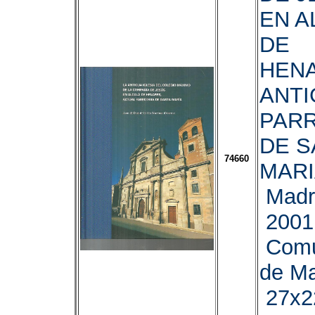
EN A
DE
HEN
ANTI
PAR
DE S
74660
MARI
Madr
2001
Comu
de Ma
27x22