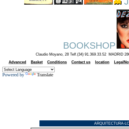
J
BOOKSHOP
Claudio Moyano, 28 Telf.(34) 91.369.33.52 MADRID 28
Advanced
Basket
Conditions
Contact us
location
LegalNo
Powered by
Translate
ARQUITECTURA-L