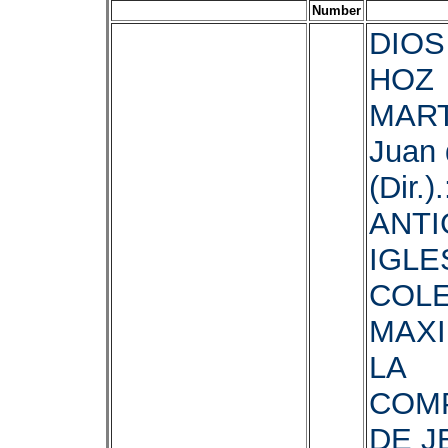
Number
DIOS
HOZ
MART
Juan 
(Dir.)
ANTI
IGLE
COL
MAX
LA
COM
DE J