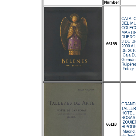
Number
CATALO
DEL M
COLECC
MARTIN
DUERO.
3 DE D
66155
2009 A
DE 2010
Caja Du
Germán
Ruipére
Fotogr.
GRANDA,
TALLER
HOTEL 
ROSAS
IZQUIE
66118
HIPODR
Madrid.