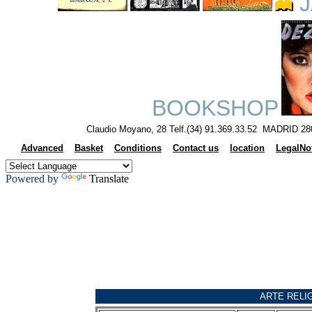
J
BOOKSHOP
Claudio Moyano, 28 Telf.(34) 91.369.33.52 MADRID 28
Advanced
Basket
Conditions
Contact us
location
LegalNo
Powered by
Translate
ARTE RELI