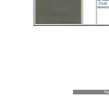
de José
27x19.
deterior
The