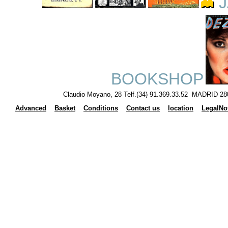
J
BOOKSHOP
Claudio Moyano, 28 Telf.(34) 91.369.33.52 MADRID 28
Advanced
Basket
Conditions
Contact us
location
LegalNo