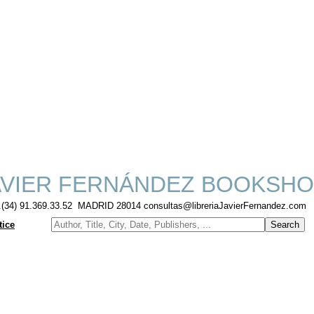
VIER FERNÁNDEZ BOOKSHO
f.(34) 91.369.33.52 MADRID 28014 consultas@libreriaJavierFernandez.com
tice