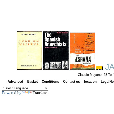
JA
Claudio Moyano, 28 Tel
Advanced
Basket
Conditions
Contact us
location
LegalNo
Powered by
Translate