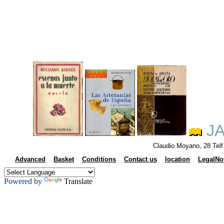
JA
Claudio Moyano, 28 Tel
Advanced
Basket
Conditions
Contact us
location
LegalNo
Powered by
Translate