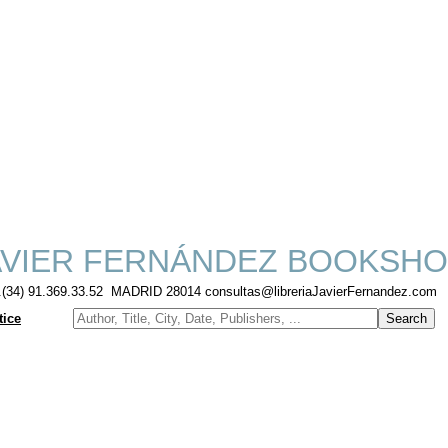
VIER FERNÁNDEZ BOOKSHO
f.(34) 91.369.33.52 MADRID 28014 consultas@libreriaJavierFernandez.com
tice