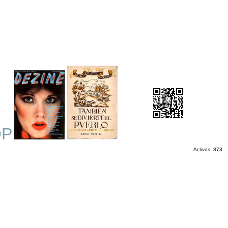
OP
Activos: 873