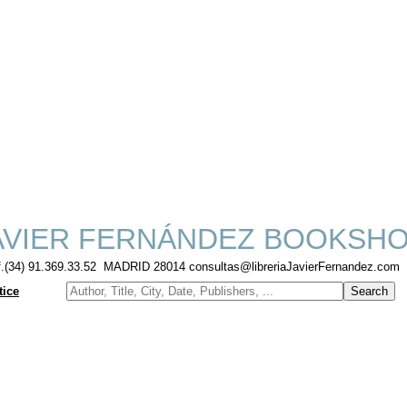
VIER FERNÁNDEZ BOOKSH
f.(34) 91.369.33.52 MADRID 28014 consultas@libreriaJavierFernandez.com
tice